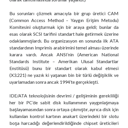
A
R
Bu sorunları çözmek amacıyla bir grup üretici CAM
T
(Common Access Method – Yaygın Erişim Metodu)
Komitesini oluşturmak için bir araya geldi; bunlar da
esas olarak SCSI tarifini standart hale getirmek üzerine
odaklanmışlardı. Bu organizasyon en sonunda ilk ATA
standardının Imprimis arabirimini temel alması üzerinde
karara vardı. Ancak ANSI’nin (American National
Standards Institute – Amerikan Ulusal Standartlar
Enstitüsü) bunu bir standart olarak kabul etmesi
(X3.221) ne yazık ki yaşanan bin bir türlü değişiklik ve
uyarlamadan sonra ancak 1994’te gerçekleşti.
IDE/ATA teknolojisinin devrimi / gelişiminin gerekliliği
her bir PC’de sabit disk kullanımının yaygınlaşmaya
başlayamasından sonra ortaya çıkmıştır, ayrıca disk için
kullanılan kontrol kartının anakart üzerindeki bir slotu
boşa harcadığı değerlendirildiğinde chipset üreticileri