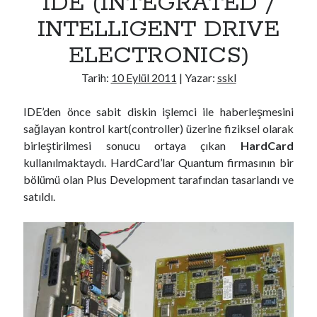
IDE (INTEGRATED /
n
INTELLIGENT DRIVE
c
ELECTRONICS)
e
d
Tarih:
10 Eylül 2011
| Yazar:
sskl
T
e
IDE’den önce sabit diskin işlemci ile haberleşmesini
c
sağlayan kontrol kart(controller) üzerine fiziksel olarak
h
birleştirilmesi sonucu ortaya çıkan
HardCard
n
kullanılmaktaydı. HardCard’lar Quantum firmasının bir
o
bölümü olan Plus Development tarafından tasarlandı ve
l
satıldı.
o
g
y
A
t
t
a