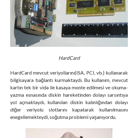
c
h
m
e
n
t
)
HardCard
HardCard mevcut veriyollarını(ISA, PCI, vb.) kullanarak
bilgisayara bağlantı kurmaktaydı. Bu kullanım, mevcut
kartın tek bir vida ile kasaya monte edilmesi ve okuma-
yazma esnasında diskin hareketinden dolayı sarsıntıya
yol açmaktaydı, kullanılan diskin kalınlığından dolayı
diğer veriyolu slotlarını kapatarak kullanılmasını
enegellemekteydi, soğutma problemi yaşanıyordu.