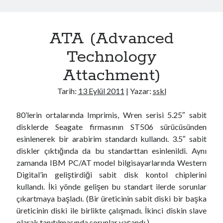
d
e
ATA (Advanced
,
D
Technology
M
Attachment)
A
,
Tarih:
13 Eylül 2011
| Yazar:
sskl
U
D
80’lerin ortalarında Imprimis, Wren serisi 5.25″ sabit
M
disklerde Seagate firmasının ST506 sürücüsünden
A
esinlenerek bir arabirim standardı kullandı. 3.5″ sabit
,
diskler çıktığında da bu standarttan esinlenildi. Aynı
L
zamanda IBM PC/AT model bilgisayarlarında Western
B
Digital’in geliştirdiği sabit disk kontol chiplerini
A
kullandı. İki yönde gelişen bu standart ilerde sorunlar
,
çıkartmaya başladı. (Bir üreticinin sabit diski bir başka
S
üreticinin diski ile birlikte çalışmadı. İkinci diskin slave
M
olarak tanıtılmasında sorunlar yaşandı.)