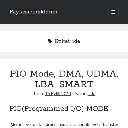
Paylaşabildiklerim
a
n
Y
a
m
Kategoriler
a
e
n
Apache
(1)
ü
n
Etiket:
ide
y
Donanım
(4)
ü
M
Exchange Server
(2)
a
ç
Fotoğraflar
(2)
e
Laravel
(1)
PIO Mode, DMA, UDMA,
n
PHP
(3)
Sistem
(17)
LBA, SMART
ü
Kriptoloji
(7)
Linux
(4)
Tarih:
15 Eylül 2011
| Yazar:
sskl
Oracle Solaris
(1)
Windows
(5)
PIO(Programmed I/O) MODE
İşlemci ve disk sürücüsünün arasındaki veri transfer