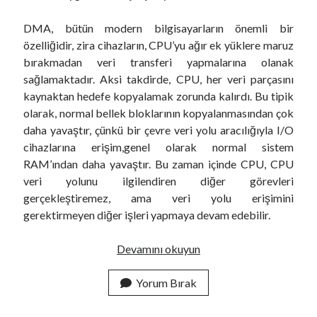
DMA, bütün modern bilgisayarların önemli bir
özelliğidir, zira cihazların, CPU’yu ağır ek yüklere maruz
bırakmadan veri transferi yapmalarına olanak
sağlamaktadır. Aksi takdirde, CPU, her veri parçasını
kaynaktan hedefe kopyalamak zorunda kalırdı. Bu tipik
olarak, normal bellek bloklarının kopyalanmasından çok
daha yavaştır, çünkü bir çevre veri yolu aracılığıyla I/O
cihazlarına erişim,genel olarak normal sistem
RAM’ından daha yavaştır. Bu zaman içinde CPU, CPU
veri yolunu ilgilendiren diğer görevleri
gerçekleştiremez, ama veri yolu erişimini
gerektirmeyen diğer işleri yapmaya devam edebilir.
P
Devamını okuyun
I
O
Yorum Bırak
M
o