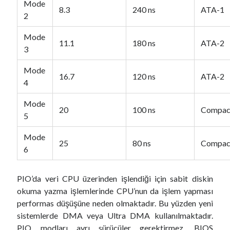
Mode
8.3
240 ns
ATA-1
2
Mode
11.1
180 ns
ATA-2
3
Mode
16.7
120 ns
ATA-2
4
Mode
20
100 ns
Compact
5
Mode
25
80 ns
Compact
6
PIO’da veri CPU üzerinden işlendiği için sabit diskin
okuma yazma işlemlerinde CPU’nun da işlem yapması
performas düşüşüne neden olmaktadır. Bu yüzden yeni
sistemlerde DMA veya Ultra DMA kullanılmaktadır.
PIO modları ayrı sürücüler gerektirmez. BIOS