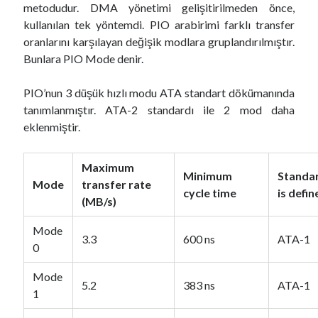
metodudur. DMA yönetimi gelişitirilmeden önce,
kullanılan tek yöntemdi. PIO arabirimi farklı transfer
oranlarını karşılayan değişik modlara gruplandırılmıştır.
Bunlara PIO Mode denir.
PIO’nun 3 düşük hızlı modu ATA standart dökümanında
tanımlanmıştır. ATA-2 standardı ile 2 mod daha
eklenmiştir.
Maximum
Minimum
Standa
Mode
transfer rate
cycle time
is defin
(MB/s)
Mode
3.3
600 ns
ATA-1
0
Mode
5.2
383 ns
ATA-1
1