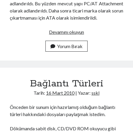
adlandırıldı. Bu yüzden mevcut yapı PC/AT Attachment
olarak adlandırıldı. Daha sonra ticari marka olarak sorun
çıkartmaması için ATA olarak isimlendirildi.
I
Devamını okuyun
D
E
Yorum Bırak
(
I
N
T
Bağlantı Türleri
E
G
Tarih:
16 Mart 2010
| Yazar:
sskl
R
A
Önceden bir sunum için hazırlamış olduğum bağlantı
T
türleri hakkındaki dosyaları paylaşmak istedim.
E
D
Dökümanda sabit disk, CD/DVD ROM okuyucu gibi
/