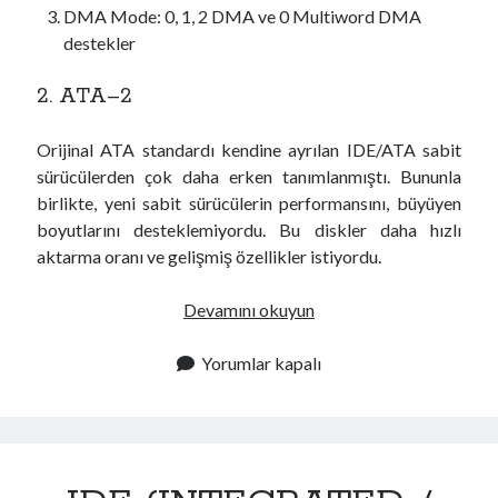
DMA Mode: 0, 1, 2 DMA ve 0 Multiword DMA
destekler
2. ATA–2
Orijinal ATA standardı kendine ayrılan IDE/ATA sabit
sürücülerden çok daha erken tanımlanmıştı. Bununla
birlikte, yeni sabit sürücülerin performansını, büyüyen
boyutlarını desteklemiyordu. Bu diskler daha hızlı
aktarma oranı ve gelişmiş özellikler istiyordu.
A
Devamını okuyun
T
A
Yorumlar kapalı
(
A
d
v
a