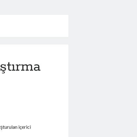
ıştırma
uşturulan içerici