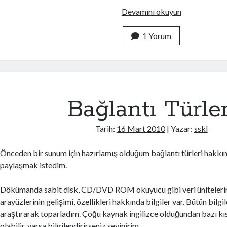
O
Devamını okuyun
G
G
1 Yorum
,
S
e
s
V
Bağlantı Türler
e
r
Tarih:
16 Mart 2010
| Yazar:
sskl
i
s
Önceden bir sunum için hazırlamış olduğum bağlantı türleri hakkı
i
paylaşmak istedim.
S
ı
Dökümanda sabit disk, CD/DVD ROM okuyucu gibi veri ünitelerin
k
arayüzlerinin gelişimi, özellikleri hakkında bilgiler var. Bütün bilgi
ı
araştırarak toparladım. Çoğu kaynak ingilizce olduğundan bazı kıs
ş
olabilir, varsa bilgilendirirseniz sevinirim.