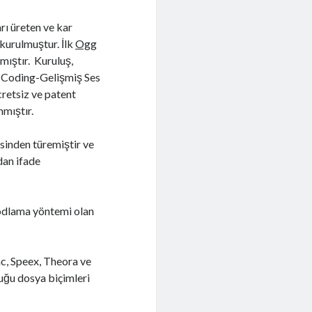
rı üreten ve kar
kurulmuştur. İlk
Ogg
mıştır. Kuruluş,
Coding-Gelişmiş Ses
cretsiz ve patent
nmıştır.
sinden türemiştir ve
dan ifade
kodlama yöntemi olan
ac, Speex, Theora ve
duğu dosya biçimleri