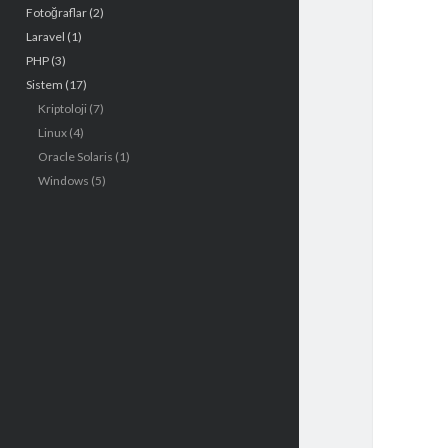
Fotoğraflar
(2)
e
Laravel
(1)
n
PHP
(3)
Sistem
(17)
ü
Kriptoloji
(7)
Linux
(4)
Oracle Solaris
(1)
Windows
(5)