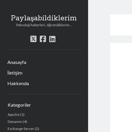
Paylaşabildiklerim
Teknoloji haberleri, öğrendiklerim...
t
f
l
w
a
i
i
c
n
t
e
k
Anasayfa
t
b
e
e
o
d
İletişim
r
o
i
Hakkımda
k
n
Y
Kategoriler
a
Apache
(1)
n
Donanım
(4)
M
Exchange Server
(2)