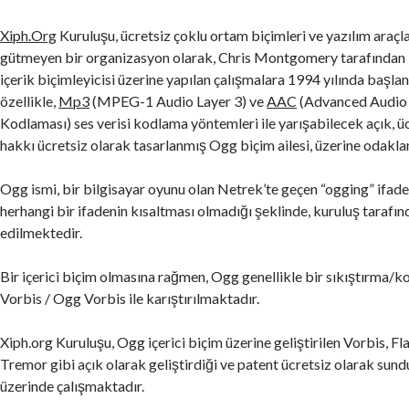
Xiph.Org
Kuruluşu, ücretsiz çoklu ortam biçimleri ve yazılım araçla
gütmeyen bir organizasyon olarak, Chris Montgomery tarafından 
içerik biçimleyicisi üzerine yapılan çalışmalara 1994 yılında başlan
özellikle,
Mp3
(MPEG-1 Audio Layer 3) ve
AAC
(Advanced Audio 
Kodlaması) ses verisi kodlama yöntemleri ile yarışabilecek açık, ü
hakkı ücretsiz olarak tasarlanmış Ogg biçim ailesi, üzerine odakla
Ogg ismi, bir bilgisayar oyunu olan Netrek’te geçen “ogging” ifade
herhangi bir ifadenin kısaltması olmadığı şeklinde, kuruluş tarafın
edilmektedir.
Bir içerici biçim olmasına rağmen, Ogg genellikle bir sıkıştırma/
Vorbis / Ogg Vorbis ile karıştırılmaktadır.
Xiph.org Kuruluşu, Ogg içerici biçim üzerine geliştirilen Vorbis, Fl
Tremor gibi açık olarak geliştirdiği ve patent ücretsiz olarak sun
üzerinde çalışmaktadır.