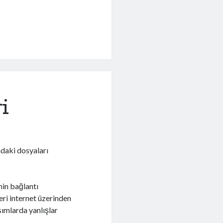
i
ndaki dosyaları
in bağlantı
leri internet üzerinden
ımlarda yanlışlar