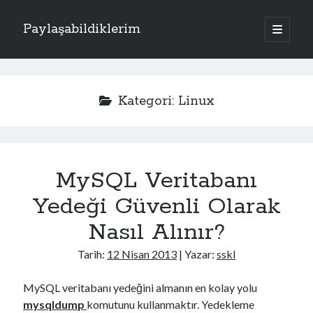
Paylaşabildiklerim
a
n
Y
a
m
Kategoriler
a
e
n
Apache
(1)
ü
n
Kategori:
Linux
y
Donanım
(4)
ü
M
Exchange Server
(2)
a
ç
Fotoğraflar
(2)
e
Laravel
(1)
MySQL Veritabanı
n
PHP
(3)
Sistem
(17)
Yedeği Güvenli Olarak
ü
Kriptoloji
(7)
Nasıl Alınır?
Linux
(4)
Oracle Solaris
(1)
Tarih:
12 Nisan 2013
| Yazar:
sskl
Windows
(5)
MySQL veritabanı yedeğini almanın en kolay yolu
mysqldump
komutunu kullanmaktır. Yedekleme