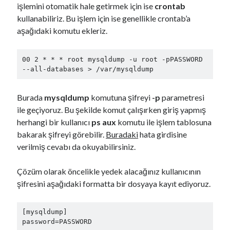
işlemini otomatik hale getirmek için ise
crontab
kullanabiliriz. Bu işlem için ise genellikle crontab’a
aşağıdaki komutu ekleriz.
00 2 * * * root mysqldump -u root -pPASSWORD 
--all-databases > /var/mysqldump
Burada
mysqldump
komutuna şifreyi
-p
parametresi
ile geçiyoruz. Bu şekilde komut çalışırken giriş yapmış
herhangi bir kullanıcı
ps aux
komutu ile işlem tablosuna
bakarak şifreyi görebilir.
Buradaki
hata girdisine
verilmiş cevabı da okuyabilirsiniz.
Çözüm olarak öncelikle yedek alacağınız kullanıcının
şifresini aşağıdaki formatta bir dosyaya kayıt ediyoruz.
[mysqldump]

password=PASSWORD