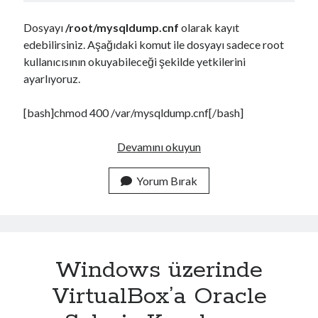
Dosyayı
/root/mysqldump.cnf
olarak kayıt
edebilirsiniz. Aşağıdaki komut ile dosyayı sadece root
kullanıcısının okuyabileceği şekilde yetkilerini
ayarlıyoruz.
[bash]chmod 400 /var/mysqldump.cnf[/bash]
M
Devamını okuyun
y
S
Yorum Bırak
Q
L
V
e
Windows üzerinde
r
i
VirtualBox’a Oracle
t
a