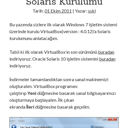
Solaris Kurulumu
b
Tarih:
01 Ekim 2011
| Yazar:
sskl
a
n
Bu yazımda sizlere ilk olarak Windows 7 işletim sistemi
ı
üzerinde kurulu VirtualBox(version : 4.0.12)’a Solaris
Y
kurulumunu anlatacağım.
e
d
Tabii ki ilk olarak VirtualBox’ın son sürümünü
buradan
e
indiriyoruz. Oracle Solaris 10 işletim sistemini
buradan
ğ
indiriyoruz.
i
G
İndirmeler tamamlandıktan sonra sanal makinemizi
ü
oluşturalım. VirtualBox programını
v
çalıştırıp
Yeni
düğmesine basarak sanal bilgisayarımızı
e
oluşturmaya başlayalım. İlk çıkan
n
ekranda
İleri
düğmesine basarak geçelim.
l
i
O