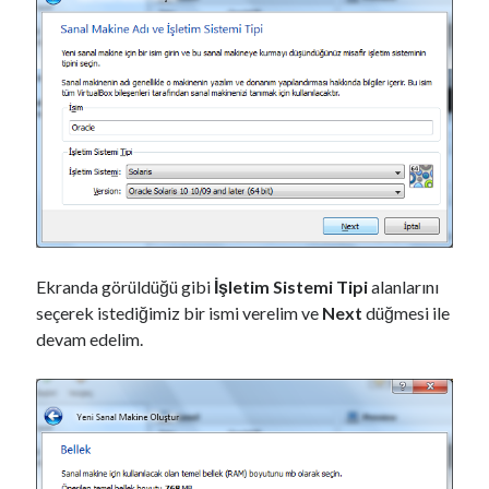
l
a
r
a
k
N
a
s
ı
l
A
Ekranda görüldüğü gibi
İşletim Sistemi Tipi
alanlarını
l
seçerek istediğimiz bir ismi verelim ve
Next
düğmesi ile
ı
devam edelim.
n
ı
r
?