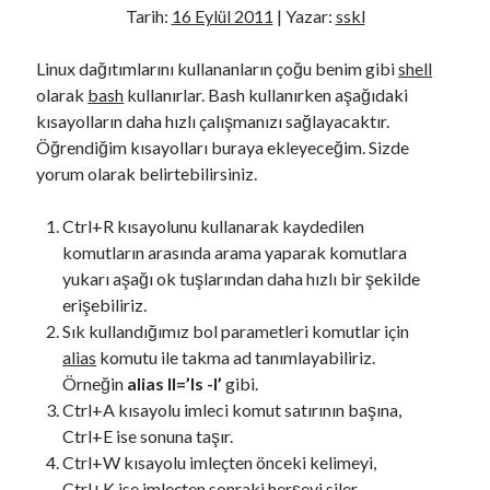
z
Tarih:
16 Eylül 2011
| Yazar:
sskl
e
r
Linux dağıtımlarını kullananların çoğu benim gibi
shell
i
olarak
bash
kullanırlar. Bash kullanırken aşağıdaki
n
kısayolların daha hızlı çalışmanızı sağlayacaktır.
d
Öğrendiğim kısayolları buraya ekleyeceğim. Sizde
e
yorum olarak belirtebilirsiniz.
V
i
Ctrl+R kısayolunu kullanarak kaydedilen
r
komutların arasında arama yaparak komutlara
t
yukarı aşağı ok tuşlarından daha hızlı bir şekilde
u
erişebiliriz.
a
Sık kullandığımız bol parametleri komutlar için
l
alias
komutu ile takma ad tanımlayabiliriz.
B
Örneğin
alias ll=’ls -l’
gibi.
o
Ctrl+A kısayolu imleci komut satırının başına,
x
Ctrl+E ise sonuna taşır.
’
Ctrl+W kısayolu imleçten önceki kelimeyi,
a
Ctrl+K ise imleçten sonraki herşeyi siler.