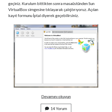
geçiniz. Kurulum bittikten sonra masaüstünden Sun
VirtualBox simgesine tıklayarak çalıştırıyoruz. Açılan
kayıt formunu İptal diyerek geçebilirsiniz.
W
Devamını okuyun
i
n
14 Yorum