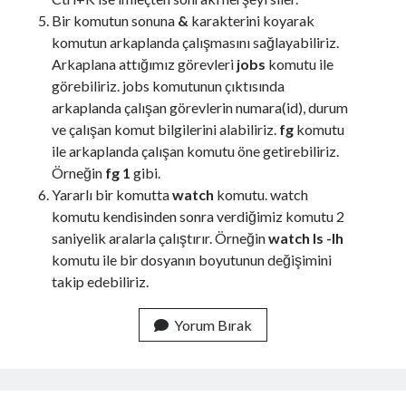
O
Bir komutun sonuna
&
karakterini koyarak
r
komutun arkaplanda çalışmasını sağlayabiliriz.
a
Arkaplana attığımız görevleri
jobs
komutu ile
c
görebiliriz. jobs komutunun çıktısında
l
arkaplanda çalışan görevlerin numara(id), durum
e
ve çalışan komut bilgilerini alabiliriz.
fg
komutu
S
ile arkaplanda çalışan komutu öne getirebiliriz.
o
Örneğin
fg 1
gibi.
l
Yararlı bir komutta
watch
komutu. watch
a
komutu kendisinden sonra verdiğimiz komutu 2
r
saniyelik aralarla çalıştırır. Örneğin
watch ls -lh
i
komutu ile bir dosyanın boyutunun değişimini
s
takip edebiliriz.
K
u
Yorum Bırak
r
u
l
u