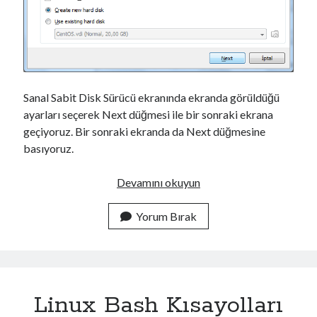
Sanal Sabit Disk Sürücü ekranında ekranda görüldüğü
ayarları seçerek Next düğmesi ile bir sonraki ekrana
geçiyoruz. Bir sonraki ekranda da Next düğmesine
basıyoruz.
W
Devamını okuyun
i
n
Yorum Bırak
d
o
w
s
Linux Bash Kısayolları
ü