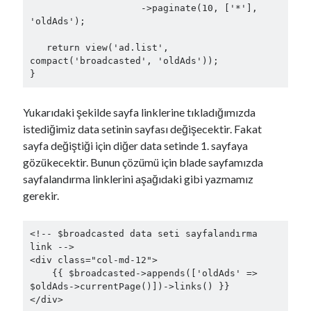
                    ->paginate(10, ['*'], 
'oldAds');

   return view('ad.list', 
compact('broadcasted', 'oldAds'));

Yukarıdaki şekilde sayfa linklerine tıkladığımızda
istediğimiz data setinin sayfası değişecektir. Fakat
sayfa değiştiği için diğer data setinde 1. sayfaya
gözükecektir. Bunun çözümü için blade sayfamızda
sayfalandırma linklerini aşağıdaki gibi yazmamız
gerekir.
<!-- $broadcasted data seti sayfalandırma 
link -->

<div class="col-md-12">

    {{ $broadcasted->appends(['oldAds' => 
$oldAds->currentPage()])->links() }}

</div>
