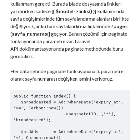
kullanmam gerekti. Burada blade dosyasında linkleri
yazdırırken sadece
{{ $model->links() }}
kullanımında
sayfa değişimlerinde tüm sayfalandırma alanları birlikte
değişiyor. Çünkü tüm sayfalandırma linklerinde
?page=
[sayfa_numarası]
geçiyor. Bunun çözümü için paginate
fonksiyonunda parametre var. Laravel
API dokümantasyonunda
paginate
methodunda bunu
görebiliriz.
Her data setinde paginate fonksiyonuna 3. parametre
olarak sayfa numarası değişken ismini veriyoruz.
public function index() {

   $broadcasted = Ad::whereDate('expiry_at', 
'>=', Carbon::now())

                    ->paginate(10, ['*'], 
'broadcasted');

   $oldAds      = Ad::whereDate('expiry_at', 
'<', Carbon::now())
