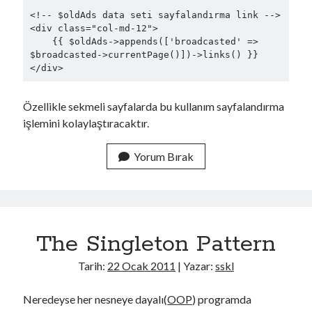
<!-- $oldAds data seti sayfalandırma link -->

<div class="col-md-12">

    {{ $oldAds->appends(['broadcasted' => 
$broadcasted->currentPage()])->links() }}

Özellikle sekmeli sayfalarda bu kullanım sayfalandırma
işlemini kolaylaştıracaktır.
Yorum Bırak
The Singleton Pattern
Tarih:
22 Ocak 2011
| Yazar:
sskl
Neredeyse her nesneye dayalı(
OOP
) programda