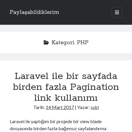
Paylaşabildiklerim
a
n
Y
a
m
Kategoriler
a
e
n
Apache
(1)
ü
n
Kategori:
PHP
y
Donanım
(4)
ü
M
Exchange Server
(2)
a
ç
Fotoğraflar
(2)
e
Laravel
(1)
Laravel ile bir sayfada
n
PHP
(3)
Sistem
(17)
birden fazla Pagination
ü
Kriptoloji
(7)
link kullanımı
Linux
(4)
Oracle Solaris
(1)
Tarih:
14 Mart 2017
| Yazar:
sskl
Windows
(5)
Laravel ile yaptığım bir projede bir view blade
dosyasında birden fazla bağımsız sayfalandırma