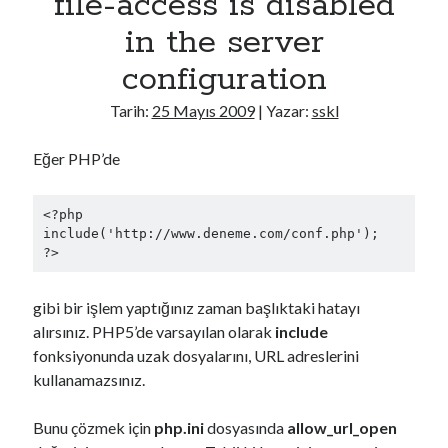
file-access is disabled
n
in the server
P
configuration
a
t
Tarih:
25 Mayıs 2009
| Yazar:
sskl
t
e
Eğer PHP’de
r
n
<?php

include('http://www.deneme.com/conf.php');

gibi bir işlem yaptığınız zaman başlıktaki hatayı
alırsınız. PHP5’de varsayılan olarak
include
fonksiyonunda uzak dosyalarını, URL adreslerini
kullanamazsınız.
Bunu çözmek için
php.ini
dosyasında
allow_url_open