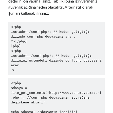
değerini
on
yapmalısınız. Tabii ki buna izin vermeniz
güvenlik açığına neden olacaktır. Alternatif olarak
şunları kullanabilirsiniz;
<?php

include(./conf.php); // kodun çalıştığı 
dizinde conf.php dosyasını arar.

?>[/php]

[php]

<?php

include(../conf.php); // kodun çalıştığı 
dizinini üstündeki dizinde conf.php dosyasını 
arar.

<?php

$dosya = 
file_get_contents('http://www.deneme.com/conf
.php'); //conf.php dosyasının içeriğini 
değişkene aktarır.

echo $dosya; //dosyanın içeriğini 