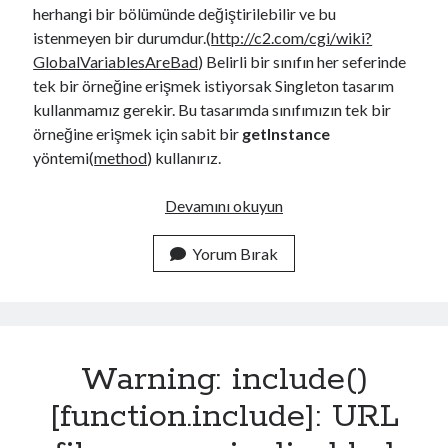
herhangi bir bölümünde değiştirilebilir ve bu
istenmeyen bir durumdur.(
http://c2.com/cgi/wiki?
GlobalVariablesAreBad
) Belirli bir sınıfın her seferinde
tek bir örneğine erişmek istiyorsak Singleton tasarım
kullanmamız gerekir. Bu tasarımda sınıfımızın tek bir
örneğine erişmek için sabit bir
getInstance
yöntemi(
method
) kullanırız.
T
Devamını okuyun
h
e
Yorum Bırak
S
i
n
g
Warning: include()
l
e
[function.include]: URL
t
o