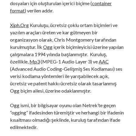
dosyaları için oluşturulan içerici biçime (
container
format
) verilen addır.
Xiph.Org
Kuruluşu, ücretsiz çoklu ortam biçimleri ve
yazılım araçları üreten ve kar gütmeyen bir
organizasyon olarak, Chris Montgomery tarafından
kurulmuştur. İlk
Ogg
içerik biçimleyicisi üzerine yapılan
çalışmalara 1994 yılında başlanmıştır. Kuruluş,
özellikle,
Mp3
(MPEG-1 Audio Layer 3) ve
AAC
(Advanced Audio Coding-Gelişmiş Ses Kodlaması) ses
verisi kodlama yöntemleri ile yarışabilecek açık,
ücretsiz ve patent hakkı ücretsiz olarak tasarlanmış
Ogg biçim ailesi, üzerine odaklanmıştır.
Ogg ismi, bir bilgisayar oyunu olan Netrek’te geçen
“ogging” ifadesinden türemiştir ve herhangi bir ifadenin
kısaltması olmadığı şeklinde, kuruluş tarafından ifade
edilmektedir.