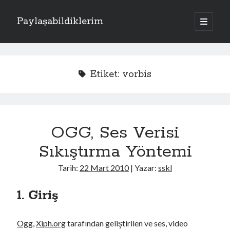
Paylaşabildiklerim
a
n
Y
a
m
Kategoriler
a
e
n
Apache
(1)
ü
n
Etiket:
vorbis
y
Donanım
(4)
ü
M
Exchange Server
(2)
a
ç
Fotoğraflar
(2)
e
Laravel
(1)
OGG, Ses Verisi
n
PHP
(3)
Sistem
(17)
Sıkıştırma Yöntemi
ü
Kriptoloji
(7)
Linux
(4)
Tarih:
22 Mart 2010
| Yazar:
sskl
Oracle Solaris
(1)
Windows
(5)
1. Giriş
Ogg
,
Xiph.org
tarafından geliştirilen ve ses, video