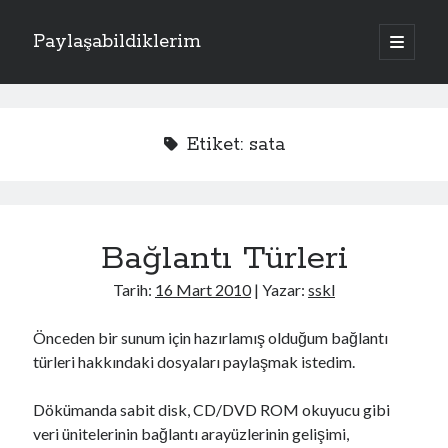
Paylaşabildiklerim
a
n
Y
a
m
Kategoriler
a
e
n
Apache
(1)
ü
n
Etiket:
sata
y
Donanım
(4)
ü
M
Exchange Server
(2)
a
ç
Fotoğraflar
(2)
e
Laravel
(1)
Bağlantı Türleri
n
PHP
(3)
Sistem
(17)
ü
Tarih:
16 Mart 2010
| Yazar:
sskl
Kriptoloji
(7)
Linux
(4)
Önceden bir sunum için hazırlamış olduğum bağlantı
Oracle Solaris
(1)
türleri hakkındaki dosyaları paylaşmak istedim.
Windows
(5)
Dökümanda sabit disk, CD/DVD ROM okuyucu gibi
veri ünitelerinin bağlantı arayüzlerinin gelişimi,