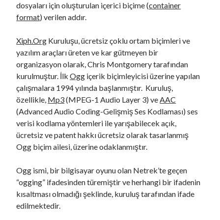
dosyaları için oluşturulan içerici biçime (
container
format
) verilen addır.
Xiph.Org
Kuruluşu, ücretsiz çoklu ortam biçimleri ve
yazılım araçları üreten ve kar gütmeyen bir
organizasyon olarak, Chris Montgomery tarafından
kurulmuştur. İlk
Ogg
içerik biçimleyicisi üzerine yapılan
çalışmalara 1994 yılında başlanmıştır. Kuruluş,
özellikle,
Mp3
(MPEG-1 Audio Layer 3) ve
AAC
(Advanced Audio Coding-Gelişmiş Ses Kodlaması) ses
verisi kodlama yöntemleri ile yarışabilecek açık,
ücretsiz ve patent hakkı ücretsiz olarak tasarlanmış
Ogg biçim ailesi, üzerine odaklanmıştır.
Ogg ismi, bir bilgisayar oyunu olan Netrek’te geçen
“ogging” ifadesinden türemiştir ve herhangi bir ifadenin
kısaltması olmadığı şeklinde, kuruluş tarafından ifade
edilmektedir.