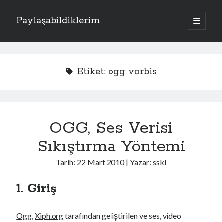
Paylaşabildiklerim
a
n
Y
a
m
Kategoriler
a
e
n
Apache
(1)
ü
n
Etiket:
ogg vorbis
y
Donanım
(4)
ü
M
Exchange Server
(2)
a
ç
Fotoğraflar
(2)
e
Laravel
(1)
OGG, Ses Verisi
n
PHP
(3)
Sistem
(17)
Sıkıştırma Yöntemi
ü
Kriptoloji
(7)
Linux
(4)
Tarih:
22 Mart 2010
| Yazar:
sskl
Oracle Solaris
(1)
Windows
(5)
1. Giriş
Ogg
,
Xiph.org
tarafından geliştirilen ve ses, video