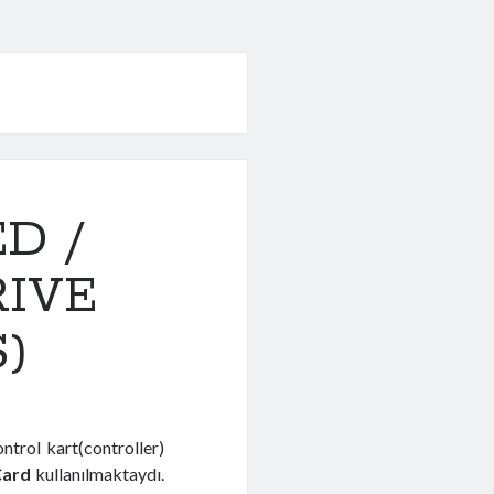
D /
RIVE
)
ntrol kart(controller)
ard
kullanılmaktaydı.