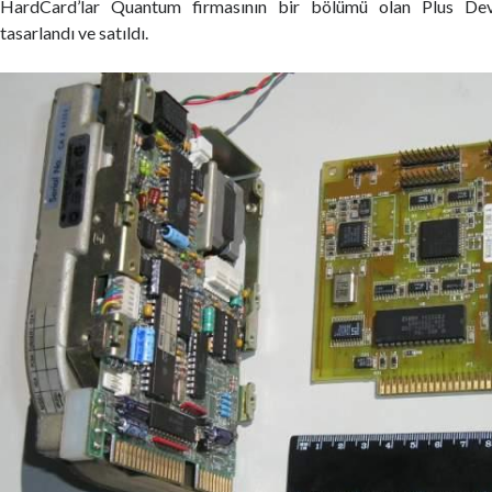
HardCard’lar Quantum firmasının bir bölümü olan Plus Dev
tasarlandı ve satıldı.