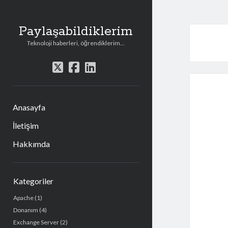
Paylaşabildiklerim
Teknoloji haberleri, öğrendiklerim...
t
f
l
w
a
i
i
c
n
t
e
k
Anasayfa
t
b
e
e
o
d
İletişim
r
o
i
Hakkımda
k
n
Y
Kategoriler
a
Apache
(1)
n
Donanım
(4)
M
Exchange Server
(2)