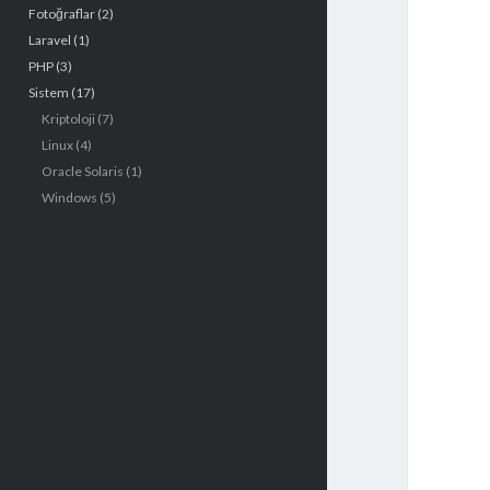
Fotoğraflar
(2)
e
Laravel
(1)
n
PHP
(3)
Sistem
(17)
ü
Kriptoloji
(7)
Linux
(4)
Oracle Solaris
(1)
Windows
(5)