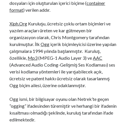
dosyaları için oluşturulan içerici biçime (
container
format
) verilen addır.
Xiph.Org
Kuruluşu, ücretsiz çoklu ortam biçimleri ve
yazılım araçları üreten ve kar gütmeyen bir
organizasyon olarak, Chris Montgomery tarafından
kurulmuştur. İlk
Ogg
içerik biçimleyicisi üzerine yapılan
çalışmalara 1994 yılında başlanmıştır. Kuruluş,
özellikle,
Mp3
(MPEG-1 Audio Layer 3) ve
AAC
(Advanced Audio Coding-Gelişmiş Ses Kodlaması) ses
verisi kodlama yöntemleri ile yarışabilecek açık,
ücretsiz ve patent hakkı ücretsiz olarak tasarlanmış
Ogg biçim ailesi, üzerine odaklanmıştır.
Ogg ismi, bir bilgisayar oyunu olan Netrek’te geçen
“ogging” ifadesinden türemiştir ve herhangi bir ifadenin
kısaltması olmadığı şeklinde, kuruluş tarafından ifade
edilmektedir.