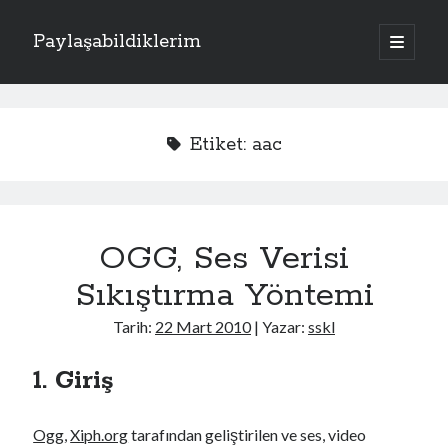
Paylaşabildiklerim
a
n
Y
a
m
Kategoriler
a
e
n
Apache
(1)
ü
n
Etiket:
aac
y
Donanım
(4)
ü
M
Exchange Server
(2)
a
ç
Fotoğraflar
(2)
e
Laravel
(1)
OGG, Ses Verisi
n
PHP
(3)
Sistem
(17)
Sıkıştırma Yöntemi
ü
Kriptoloji
(7)
Linux
(4)
Tarih:
22 Mart 2010
| Yazar:
sskl
Oracle Solaris
(1)
Windows
(5)
1. Giriş
Ogg
,
Xiph.org
tarafından geliştirilen ve ses, video