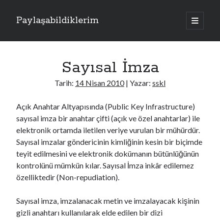
Paylaşabildiklerim
a
n
Y
a
m
Kategoriler
a
e
n
Sayısal İmza
Apache
(1)
ü
n
y
Donanım
(4)
Tarih:
14 Nisan 2010
| Yazar:
sskl
ü
M
Exchange Server
(2)
a
ç
Fotoğraflar
(2)
e
Açık Anahtar Altyapısında (Public Key Infrastructure)
Laravel
(1)
sayısal imza bir anahtar çifti (açık ve özel anahtarlar) ile
n
PHP
(3)
elektronik ortamda iletilen veriye vurulan bir mühürdür.
Sistem
(17)
ü
Sayısal imzalar göndericinin kimliğinin kesin bir biçimde
Kriptoloji
(7)
teyit edilmesini ve elektronik dokümanın bütünlüğünün
Linux
(4)
kontrolünü mümkün kılar. Sayısal İmza inkâr edilemez
Oracle Solaris
(1)
özelliktedir (Non-repudiation).
Windows
(5)
Sayısal imza, imzalanacak metin ve imzalayacak kişinin
gizli anahtarı kullanılarak elde edilen bir dizi