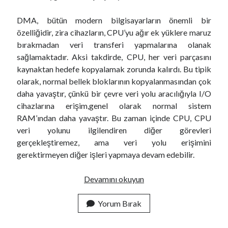
DMA, bütün modern bilgisayarların önemli bir
özelliğidir, zira cihazların, CPU’yu ağır ek yüklere maruz
bırakmadan veri transferi yapmalarına olanak
sağlamaktadır. Aksi takdirde, CPU, her veri parçasını
kaynaktan hedefe kopyalamak zorunda kalırdı. Bu tipik
olarak, normal bellek bloklarının kopyalanmasından çok
daha yavaştır, çünkü bir çevre veri yolu aracılığıyla I/O
cihazlarına erişim,genel olarak normal sistem
RAM’ından daha yavaştır. Bu zaman içinde CPU, CPU
veri yolunu ilgilendiren diğer görevleri
gerçekleştiremez, ama veri yolu erişimini
gerektirmeyen diğer işleri yapmaya devam edebilir.
P
Devamını okuyun
I
O
Yorum Bırak
M
o