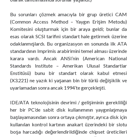
A
R
Bu sorunları çözmek amacıyla bir grup üretici CAM
T
(Common Access Method – Yaygın Erişim Metodu)
Komitesini oluşturmak için bir araya geldi; bunlar da
esas olarak SCSI tarifini standart hale getirmek üzerine
odaklanmışlardı. Bu organizasyon en sonunda ilk ATA
standardının Imprimis arabirimini temel alması üzerinde
karara vardı. Ancak ANSI’nin (American National
Standards Institute – Amerikan Ulusal Standartlar
Enstitüsü) bunu bir standart olarak kabul etmesi
(X3.221) ne yazık ki yaşanan bin bir türlü değişiklik ve
uyarlamadan sonra ancak 1994’te gerçekleşti.
IDE/ATA teknolojisinin devrimi / gelişiminin gerekliliği
her bir PC’de sabit disk kullanımının yaygınlaşmaya
başlayamasından sonra ortaya çıkmıştır, ayrıca disk için
kullanılan kontrol kartının anakart üzerindeki bir slotu
boşa harcadığı değerlendirildiğinde chipset üreticileri