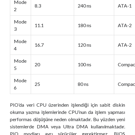
Mode
8.3
240 ns
ATA-1
2
Mode
11.1
180 ns
ATA-2
3
Mode
16.7
120 ns
ATA-2
4
Mode
20
100 ns
Compact
5
Mode
25
80 ns
Compact
6
PIO’da veri CPU üzerinden işlendiği için sabit diskin
okuma yazma işlemlerinde CPU’nun da işlem yapması
performas düşüşüne neden olmaktadır. Bu yüzden yeni
sistemlerde DMA veya Ultra DMA kullanılmaktadır.
PIO modları ayrı sürücüler gerektirmez. BIOS