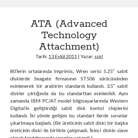
d
e
ATA (Advanced
,
D
Technology
M
Attachment)
A
,
Tarih:
13 Eylül 2011
| Yazar:
sskl
U
D
80’lerin ortalarında Imprimis, Wren serisi 5.25″ sabit
M
disklerde Seagate firmasının ST506 sürücüsünden
A
esinlenerek bir arabirim standardı kullandı. 3.5″ sabit
,
diskler çıktığında da bu standarttan esinlenildi. Aynı
L
zamanda IBM PC/AT model bilgisayarlarında Western
B
Digital’in geliştirdiği sabit disk kontol chiplerini
A
kullandı. İki yönde gelişen bu standart ilerde sorunlar
,
çıkartmaya başladı. (Bir üreticinin sabit diski bir başka
S
üreticinin diski ile birlikte çalışmadı. İkinci diskin slave
M
olarak tanıtılmasında sorunlar yaşandı.)