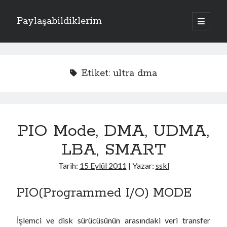
Paylaşabildiklerim
a
n
Y
a
m
Kategoriler
a
e
n
Apache
(1)
ü
n
Etiket:
ultra dma
y
Donanım
(4)
ü
M
Exchange Server
(2)
a
ç
Fotoğraflar
(2)
e
Laravel
(1)
PIO Mode, DMA, UDMA,
n
PHP
(3)
Sistem
(17)
LBA, SMART
ü
Kriptoloji
(7)
Linux
(4)
Tarih:
15 Eylül 2011
| Yazar:
sskl
Oracle Solaris
(1)
Windows
(5)
PIO(Programmed I/O) MODE
İşlemci ve disk sürücüsünün arasındaki veri transfer