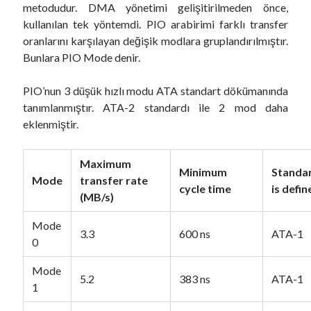
metodudur. DMA yönetimi gelişitirilmeden önce,
kullanılan tek yöntemdi. PIO arabirimi farklı transfer
oranlarını karşılayan değişik modlara gruplandırılmıştır.
Bunlara PIO Mode denir.
PIO’nun 3 düşük hızlı modu ATA standart dökümanında
tanımlanmıştır. ATA-2 standardı ile 2 mod daha
eklenmiştir.
Maximum
Minimum
Standa
Mode
transfer rate
cycle time
is defin
(MB/s)
Mode
3.3
600 ns
ATA-1
0
Mode
5.2
383 ns
ATA-1
1