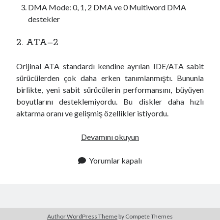
DMA Mode: 0, 1, 2 DMA ve 0 Multiword DMA
destekler
2. ATA–2
Orijinal ATA standardı kendine ayrılan IDE/ATA sabit
sürücülerden çok daha erken tanımlanmıştı. Bununla
birlikte, yeni sabit sürücülerin performansını, büyüyen
boyutlarını desteklemiyordu. Bu diskler daha hızlı
aktarma oranı ve gelişmiş özellikler istiyordu.
A
Devamını okuyun
T
A
Yorumlar kapalı
(
A
d
v
Author WordPress Theme
by Compete Themes
a