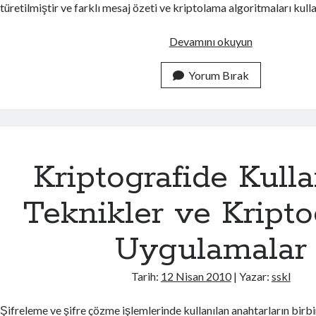
türetilmiştir ve farklı mesaj özeti ve kriptolama algoritmaları kulla
S
Devamını okuyun
S
L
Yorum Bırak
(
S
e
c
u
Kriptografide Kulla
r
e
Teknikler ve Kripto
S
o
Uygulamalar
c
k
Tarih:
12 Nisan 2010
| Yazar:
sskl
e
t
Şifreleme ve şifre çözme işlemlerinde kullanılan anahtarların birbi
L