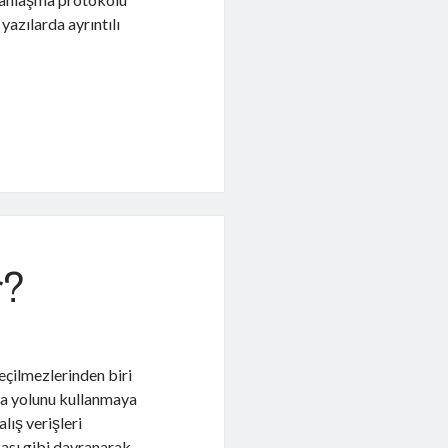
yazılarda ayrıntılı
r?
eçilmezlerinden biri
şma yolunu kullanmaya
lış verişleri
kası gibi davranarak