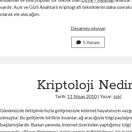
vardır. Açık ve Gizli Anahtarlı kriptografi tekniklerini daha sonraki 
olarak ele alacağım.
K
Devamını okuyun
r
i
5 Yorum
p
t
o
g
r
Kriptoloji Nedi
a
f
Tarih:
11 Nisan 2010
| Yazar:
sskl
i
d
Günümüzde iletişimin hızla gelişmesiyle internet hayatımızın vazg
e
olmuştur. Bu gelişimle birlikte insanlar, ağ aracığıyla bilgi payla
K
başlamışlardır. Bunun yanında, internet üzerinden yaptığımız bilgi a
u
esnasında, ağların dinlenmesi, gelen verinin değiştirilmesi, bir baş