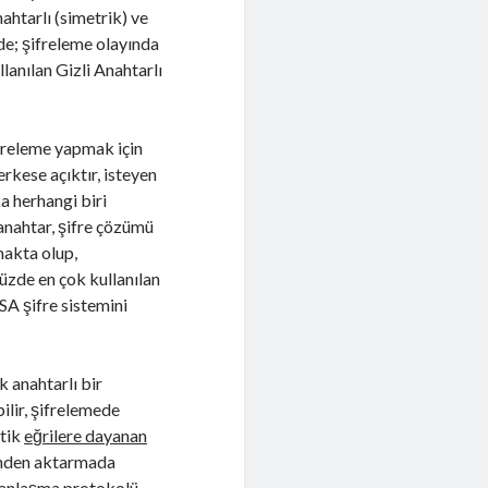
nahtarlı (simetrik) ve
ide; şifreleme olayında
lanılan Gizli Anahtarlı
ifreleme yapmak için
erkese açıktır, isteyen
ka herhangi biri
anahtar, şifre çözümü
lmakta olup,
müzde en çok kullanılan
SA şifre sistemini
k anahtarlı bir
lir, şifrelemede
ptik
eğrilere dayanan
rinden aktarmada
anlaşma protokolü