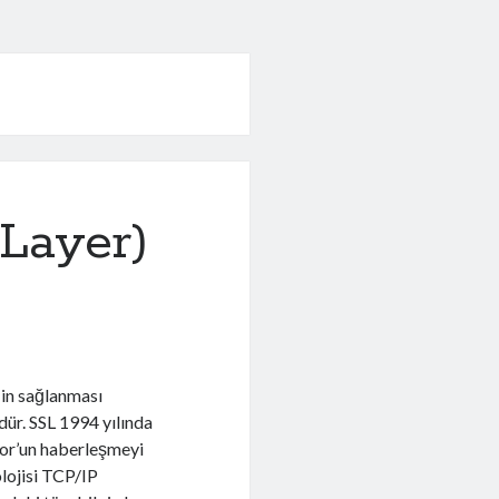
Layer)
ğin sağlanması
dür. SSL 1994 yılında
ator’un haberleşmeyi
lojisi TCP/IP