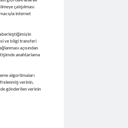
nilmeye çalışılması
macıyla internet
haberleştiğimizin
i ve bilgi transferi
sağlanması açısından
letişimde anahtarlama
leme algoritmaları
ifrelenmiş verinin,
nde gönderilen verinin