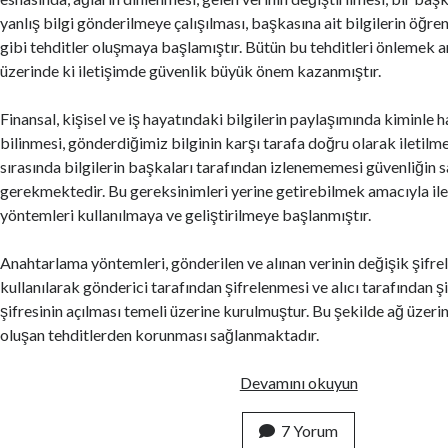
l
yanlış bilgi gönderilmeye çalışılması, başkasına ait bilgilerin öğre
l
gibi tehditler oluşmaya başlamıştır. Bütün bu tehditleri önlemek a
a
üzerinde ki iletişimde güvenlik büyük önem kazanmıştır.
n
ı
Finansal, kişisel ve iş hayatındaki bilgilerin paylaşımında kiminle 
l
bilinmesi, gönderdiğimiz bilginin karşı tarafa doğru olarak iletilmes
a
sırasında bilgilerin başkaları tarafından izlenememesi güvenliğin 
n
gerekmektedir. Bu gereksinimleri yerine getirebilmek amacıyla i
T
yöntemleri kullanılmaya ve geliştirilmeye başlanmıştır.
e
k
Anahtarlama yöntemleri, gönderilen ve alınan verinin değişik şifre
n
kullanılarak gönderici tarafından şifrelenmesi ve alıcı tarafından ş
i
şifresinin açılması temeli üzerine kurulmuştur. Bu şekilde ağ üzeri
k
oluşan tehditlerden korunması sağlanmaktadır.
l
e
K
Devamını okuyun
r
r
v
i
7 Yorum
e