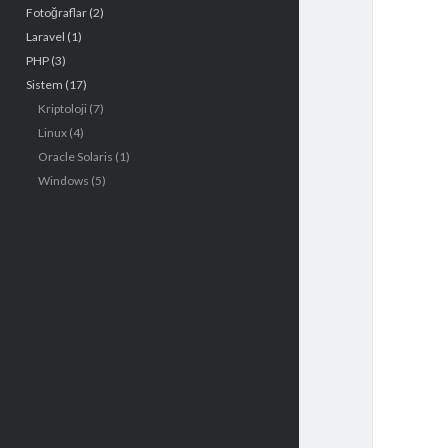
Fotoğraflar
(2)
e
Laravel
(1)
n
PHP
(3)
Sistem
(17)
ü
Kriptoloji
(7)
Linux
(4)
Oracle Solaris
(1)
Windows
(5)