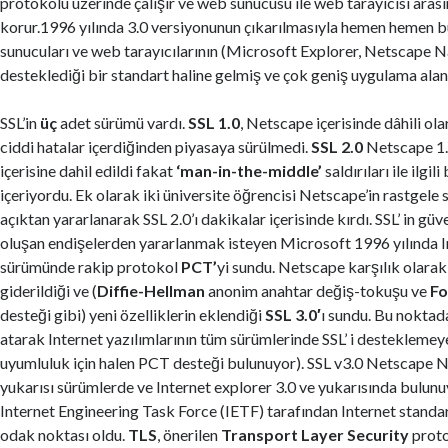
protokolü üzerinde çalışır ve web sunucusu ile web tarayıcısı arası
korur.1996 yılında 3.0 versiyonunun çıkarılmasıyla hemen hemen 
sunucuları ve web tarayıcılarının (Microsoft Explorer, Netscape N
desteklediği bir standart haline gelmiş ve çok geniş uygulama alan
SSL’in
üç
adet sürümü vardı.
SSL
1.0
, Netscape içerisinde dâhili ola
ciddi hatalar içerdiğinden piyasaya sürülmedi.
SSL
2.0
Netscape 1.0
içerisine dahil edildi fakat
‘man-in-the-middle’
saldırıları ile ilgili
içeriyordu. Ek olarak iki üniversite öğrencisi Netscape’in rastgele s
açıktan yararlanarak SSL 2.0’ı dakikalar içerisinde kırdı. SSL’ in gü
oluşan endişelerden yararlanmak isteyen Microsoft 1996 yılında In
sürümünde rakip protokol
PCT’
yi sundu. Netscape karşılık olarak
giderildiği ve (
Diffie-Hellman
anonim anahtar değiş-tokuşu ve
Fo
desteği gibi) yeni özelliklerin eklendiği
SSL
3.0′
ı sundu. Bu noktad
atarak Internet yazılımlarının tüm sürümlerinde SSL’ i desteklemey
uyumluluk için halen PCT desteği bulunuyor). SSL v3.0 Netscape N
yukarısı sürümlerde ve Internet explorer 3.0 ve yukarısında bulunu
Internet Engineering Task Force (IETF) tarafından Internet standar
odak noktası oldu.
TLS
, önerilen
Transport Layer Security
proto