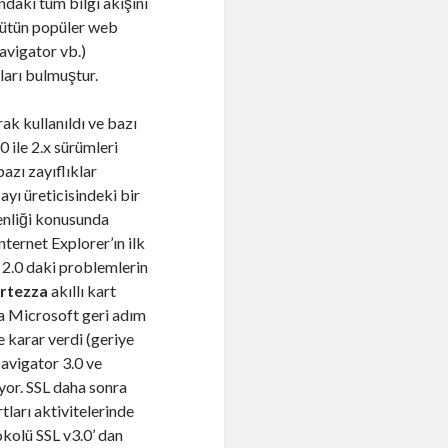
ndaki tüm bilgi akışını
bütün popüler web
avigator vb.)
ları bulmuştur.
rak kullanıldı ve bazı
 ile 2.x sürümleri
 bazı zayıflıklar
ayı üreticisindeki bir
venliği konusunda
ternet Explorer’ın ilk
 2.0 daki problemlerin
rtezza
akıllı kart
a Microsoft geri adım
e karar verdi (geriye
avigator 3.0 ve
yor. SSL daha sonra
tları aktivitelerinde
kolü SSL v3.0’ dan