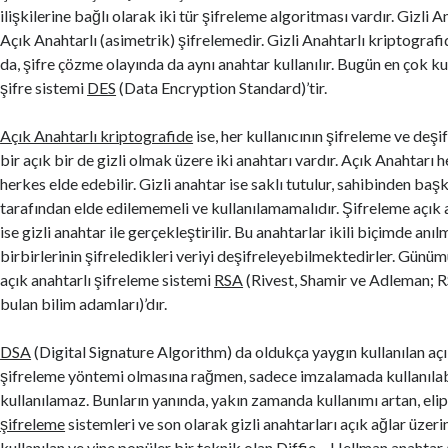
ilişkilerine bağlı olarak iki tür şifreleme algoritması vardır. Gizli A
a
Açık Anahtarlı (asimetrik) şifrelemedir. Gizli Anahtarlı kriptograf
y
da, şifre çözme olayında da aynı anahtar kullanılır. Bugün en çok kul
e
şifre sistemi
DES
(Data Encryption Standard)’tir.
r
)
Açık Anahtarlı kriptografide
ise, her kullanıcının şifreleme ve deş
N
bir açık bir de gizli olmak üzere iki anahtarı vardır. Açık Anahtarı h
e
herkes elde edebilir. Gizli anahtar ise saklı tutulur, sahibinden baş
d
tarafından elde edilememeli ve kullanılamamalıdır. Şifreleme açık 
i
ise gizli anahtar ile gerçekleştirilir. Bu anahtarlar ikili biçimde anı
r
birbirlerinin şifreledikleri veriyi deşifreleyebilmektedirler. Günü
?
açık anahtarlı şifreleme sistemi
RSA
(Rivest, Shamir ve Adleman; R
bulan bilim adamları)’dır.
DSA
(Digital Signature Algorithm) da oldukça yaygın kullanılan açı
şifreleme yöntemi olmasına rağmen, sadece imzalamada kullanılabi
kullanılamaz. Bunların yanında, yakın zamanda kullanımı artan, eli
şifreleme
sistemleri ve son olarak gizli anahtarları açık ağlar üze
kullanılan ve yine popüler bir teknik olan
Diffie – Hellman
anahtar 