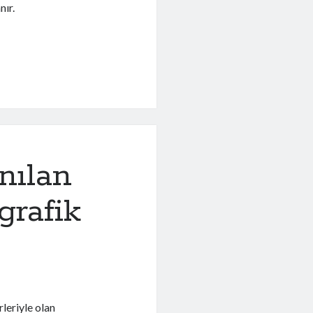
nır.
nılan
grafik
rleriyle olan