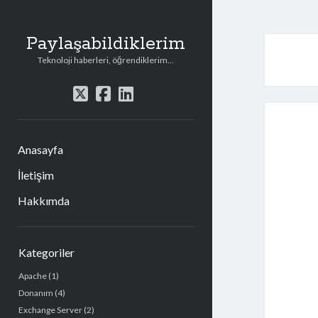
Paylaşabildiklerim
Teknoloji haberleri, öğrendiklerim...
t
f
l
w
a
i
i
c
n
t
e
k
Anasayfa
t
b
e
e
o
d
İletişim
r
o
i
Hakkımda
k
n
Y
Kategoriler
a
Apache
(1)
n
Donanım
(4)
M
Exchange Server
(2)