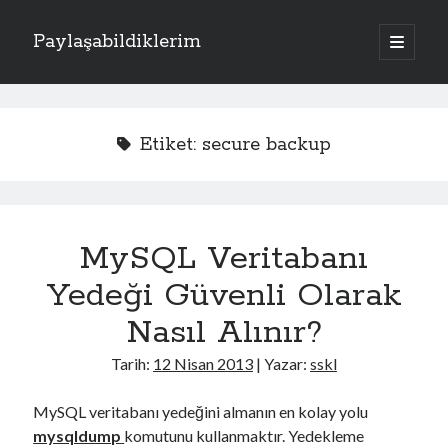
Paylaşabildiklerim
a
n
Y
a
m
Kategoriler
a
e
n
Apache
(1)
ü
n
Etiket:
secure backup
y
Donanım
(4)
ü
M
Exchange Server
(2)
a
ç
Fotoğraflar
(2)
e
Laravel
(1)
MySQL Veritabanı
n
PHP
(3)
Sistem
(17)
Yedeği Güvenli Olarak
ü
Kriptoloji
(7)
Nasıl Alınır?
Linux
(4)
Oracle Solaris
(1)
Tarih:
12 Nisan 2013
| Yazar:
sskl
Windows
(5)
MySQL veritabanı yedeğini almanın en kolay yolu
mysqldump
komutunu kullanmaktır. Yedekleme