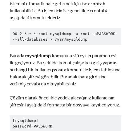
işlemini otomatik hale getirmek için ise
crontab
kullanabiliriz. Bu işlem için ise genellikle crontab’a
aşağıdaki komutu ekleriz.
00 2 * * * root mysqldump -u root -pPASSWORD 
--all-databases > /var/mysqldump
Burada
mysqldump
komutuna şifreyi
-p
parametresi
ile geçiyoruz. Bu şekilde komut çalışırken giriş yapmış
herhangi bir kullanıcı
ps aux
komutu ile işlem tablosuna
bakarak şifreyi görebilir.
Buradaki
hata girdisine
verilmiş cevabı da okuyabilirsiniz.
Çözüm olarak öncelikle yedek alacağınız kullanıcının
şifresini aşağıdaki formatta bir dosyaya kayıt ediyoruz.
[mysqldump]

password=PASSWORD