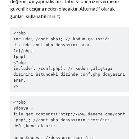
değerini
on
yapmalısınız. Tabii ki buna izin vermeniz
güvenlik açığına neden olacaktır. Alternatif olarak
şunları kullanabilirsiniz;
<?php

include(./conf.php); // kodun çalıştığı 
dizinde conf.php dosyasını arar.

?>[/php]

[php]

<?php

include(../conf.php); // kodun çalıştığı 
dizinini üstündeki dizinde conf.php dosyasını 
arar.

<?php

$dosya = 
file_get_contents('http://www.deneme.com/conf
.php'); //conf.php dosyasının içeriğini 
değişkene aktarır.

echo $dosya; //dosyanın içeriğini 