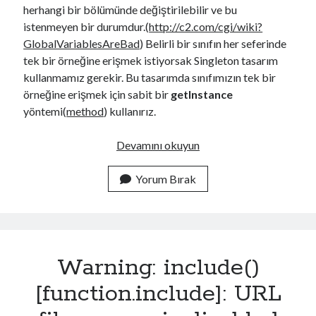
herhangi bir bölümünde değiştirilebilir ve bu
istenmeyen bir durumdur.(
http://c2.com/cgi/wiki?
GlobalVariablesAreBad
) Belirli bir sınıfın her seferinde
tek bir örneğine erişmek istiyorsak Singleton tasarım
kullanmamız gerekir. Bu tasarımda sınıfımızın tek bir
örneğine erişmek için sabit bir
getInstance
yöntemi(
method
) kullanırız.
T
Devamını okuyun
h
e
Yorum Bırak
S
i
n
g
Warning: include()
l
e
[function.include]: URL
t
o