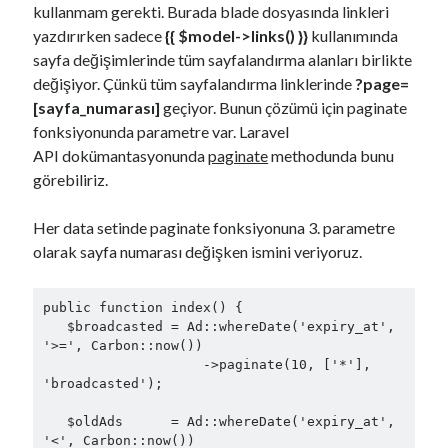
kullanmam gerekti. Burada blade dosyasında linkleri
yazdırırken sadece
{{ $model->links() }}
kullanımında
sayfa değişimlerinde tüm sayfalandırma alanları birlikte
değişiyor. Çünkü tüm sayfalandırma linklerinde
?page=
[sayfa_numarası]
geçiyor. Bunun çözümü için paginate
fonksiyonunda parametre var. Laravel
API dokümantasyonunda
paginate
methodunda bunu
görebiliriz.
Her data setinde paginate fonksiyonuna 3. parametre
olarak sayfa numarası değişken ismini veriyoruz.
public function index() {

   $broadcasted = Ad::whereDate('expiry_at', 
'>=', Carbon::now())

                    ->paginate(10, ['*'], 
'broadcasted');

   $oldAds      = Ad::whereDate('expiry_at', 
'<', Carbon::now())
