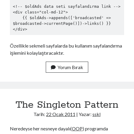
<!-- $oldAds data seti sayfalandırma link -->

<div class="col-md-12">

    {{ $oldAds->appends(['broadcasted' => 
$broadcasted->currentPage()])->links() }}

Özellikle sekmeli sayfalarda bu kullanım sayfalandırma
işlemini kolaylaştıracaktır.
Yorum Bırak
The Singleton Pattern
Tarih:
22 Ocak 2011
| Yazar:
sskl
Neredeyse her nesneye dayalı(
OOP
) programda