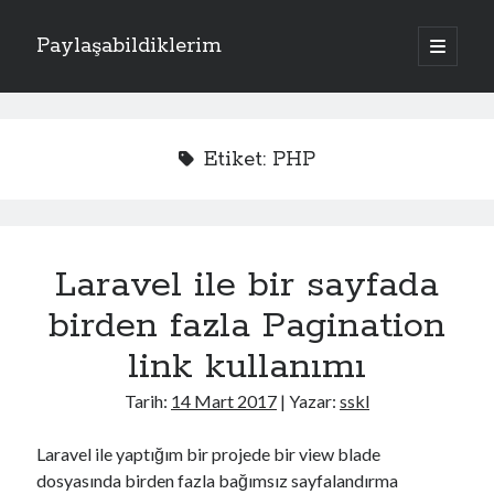
Paylaşabildiklerim
a
n
Y
a
m
Kategoriler
a
e
n
Apache
(1)
ü
n
Etiket:
PHP
y
Donanım
(4)
ü
M
Exchange Server
(2)
a
ç
Fotoğraflar
(2)
e
Laravel
(1)
Laravel ile bir sayfada
n
PHP
(3)
Sistem
(17)
birden fazla Pagination
ü
Kriptoloji
(7)
link kullanımı
Linux
(4)
Oracle Solaris
(1)
Tarih:
14 Mart 2017
| Yazar:
sskl
Windows
(5)
Laravel ile yaptığım bir projede bir view blade
dosyasında birden fazla bağımsız sayfalandırma