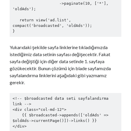
                    ->paginate(10, ['*'], 
'oldAds');

   return view('ad.list', 
compact('broadcasted', 'oldAds'));

Yukarıdaki şekilde sayfa linklerine tıkladığımızda
istediğimiz data setinin sayfası değişecektir. Fakat
sayfa değiştiği için diğer data setinde 1. sayfaya
gözükecektir. Bunun çözümü için blade sayfamızda
sayfalandırma linklerini aşağıdaki gibi yazmamız
gerekir.
<!-- $broadcasted data seti sayfalandırma 
link -->

<div class="col-md-12">

    {{ $broadcasted->appends(['oldAds' => 
$oldAds->currentPage()])->links() }}

</div>
