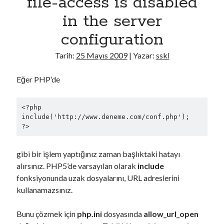
file-access is disabled
n
in the server
P
configuration
a
t
Tarih:
25 Mayıs 2009
| Yazar:
sskl
t
e
Eğer PHP’de
r
n
<?php

include('http://www.deneme.com/conf.php');

gibi bir işlem yaptığınız zaman başlıktaki hatayı
alırsınız. PHP5’de varsayılan olarak
include
fonksiyonunda uzak dosyalarını, URL adreslerini
kullanamazsınız.
Bunu çözmek için
php.ini
dosyasında
allow_url_open