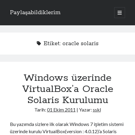
Paylaşabildiklerim
a
n
Y
a
m
Kategoriler
a
e
n
Apache
(1)
ü
n
Etiket:
oracle solaris
y
Donanım
(4)
ü
M
Exchange Server
(2)
a
ç
Fotoğraflar
(2)
e
Laravel
(1)
Windows üzerinde
n
PHP
(3)
Sistem
(17)
VirtualBox’a Oracle
ü
Kriptoloji
(7)
Solaris Kurulumu
Linux
(4)
Oracle Solaris
(1)
Tarih:
01 Ekim 2011
| Yazar:
sskl
Windows
(5)
Bu yazımda sizlere ilk olarak Windows 7 işletim sistemi
üzerinde kurulu VirtualBox(version : 4.0.12)’a Solaris