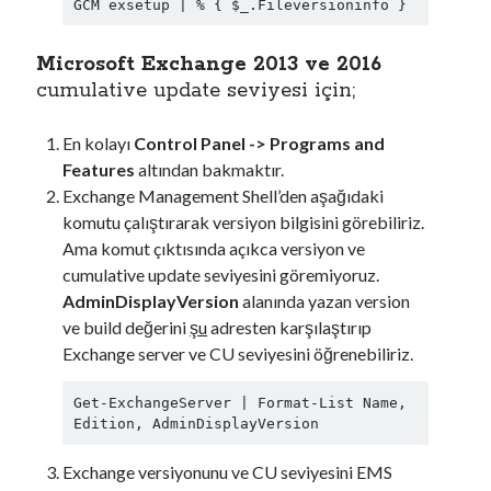
GCM exsetup | % { $_.Fileversioninfo }
ı
n
Microsoft Exchange 2013 ve 2016
ı
cumulative update seviyesi için;
n
E
En kolayı
Control Panel -> Programs and
x
Features
altından bakmaktır.
c
Exchange Management Shell’den aşağıdaki
h
komutu çalıştırarak versiyon bilgisini görebiliriz.
a
Ama komut çıktısında açıkca versiyon ve
n
cumulative update seviyesini göremiyoruz.
g
AdminDisplayVersion
alanında yazan version
e
ve build değerini
şu
adresten karşılaştırıp
P
Exchange server ve CU seviyesini öğrenebiliriz.
e
r
Get-ExchangeServer | Format-List Name, 
f
Edition, AdminDisplayVersion
o
r
Exchange versiyonunu ve CU seviyesini EMS
m