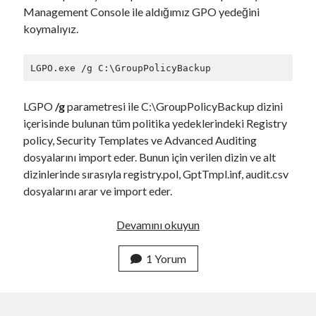
Management Console ile aldığımız GPO yedeğini
koymalıyız.
LGPO.exe /g C:\GroupPolicyBackup
LGPO
/g
parametresi ile C:\GroupPolicyBackup dizini
içerisinde bulunan tüm politika yedeklerindeki Registry
policy, Security Templates ve Advanced Auditing
dosyalarını import eder. Bunun için verilen dizin ve alt
dizinlerinde sırasıyla registry.pol, GptTmpl.inf, audit.csv
dosyalarını arar ve import eder.
G
Devamını okuyun
r
u
1 Yorum
p
P
o