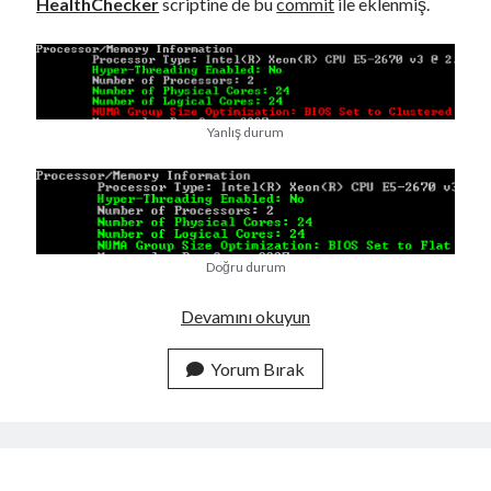
HealthChecker
scriptine de bu
commit
ile eklenmiş.
Yanlış durum
Doğru durum
H
Devamını okuyun
P
P
Yorum Bırak
r
o
l
i