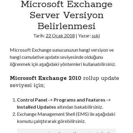
Microsoft Exchange
a
n
Server Versiyon
t
Belirlenmesi
G
e
Tarih:
22 Ocak 2018
| Yazar:
sskl
n
9
Microsoft Exchange sunucunuzun hangi versiyon ve
N
hangi cumulative update seviyesinde olduğunu
u
öğrenmek için aşağıdaki yöntemleri kullanabilirsiniz.
m
a
Microsoft Exchange 2010
rollup update
B
seviyesi için;
I
O
Control Panel -> Programs and Features ->
S
Installed Updates
altından bakabilirsiniz.
A
Exchange Management Shell (EMS) ile aşağıdaki
y
komutu çalıştırarak görebilirsiniz.
a
r