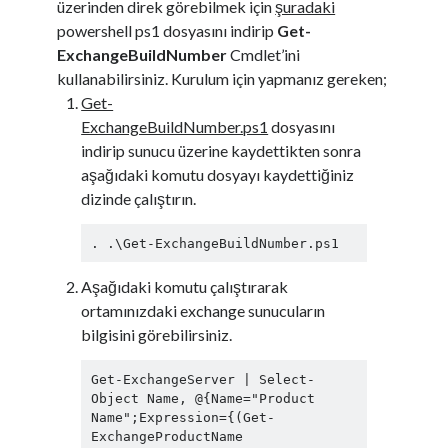
üzerinden direk görebilmek için
şuradaki
a
powershell ps1 dosyasını indirip
Get-
n
ExchangeBuildNumber
Cmdlet’ini
s
kullanabilirsiniz. Kurulum için yapmanız gereken;
ı
Get-
n
ExchangeBuildNumber.ps1
dosyasını
a
indirip sunucu üzerine kaydettikten sonra
E
aşağıdaki komutu dosyayı kaydettiğiniz
t
dizinde çalıştırın.
k
i
. .\Get-ExchangeBuildNumber.ps1
s
Aşağıdaki komutu çalıştırarak
i
ortamınızdaki exchange sunucuların
bilgisini görebilirsiniz.
Get-ExchangeServer | Select-
Object Name, @{Name="Product 
Name";Expression={(Get-
ExchangeProductName 