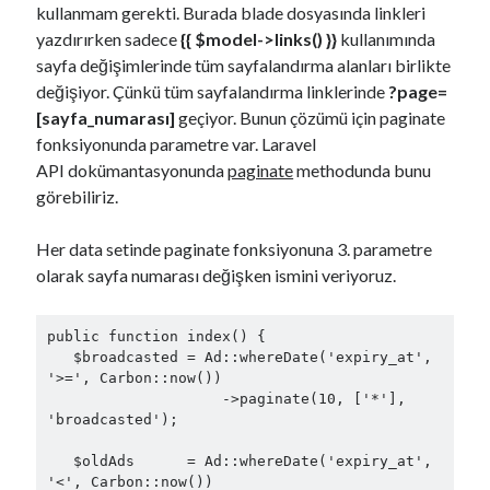
kullanmam gerekti. Burada blade dosyasında linkleri
yazdırırken sadece
{{ $model->links() }}
kullanımında
sayfa değişimlerinde tüm sayfalandırma alanları birlikte
değişiyor. Çünkü tüm sayfalandırma linklerinde
?page=
[sayfa_numarası]
geçiyor. Bunun çözümü için paginate
fonksiyonunda parametre var. Laravel
API dokümantasyonunda
paginate
methodunda bunu
görebiliriz.
Her data setinde paginate fonksiyonuna 3. parametre
olarak sayfa numarası değişken ismini veriyoruz.
public function index() {

   $broadcasted = Ad::whereDate('expiry_at', 
'>=', Carbon::now())

                    ->paginate(10, ['*'], 
'broadcasted');

   $oldAds      = Ad::whereDate('expiry_at', 
'<', Carbon::now())
