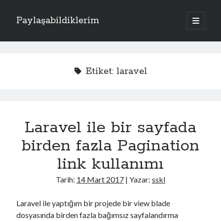
Paylaşabildiklerim
a
n
Y
a
m
Kategoriler
a
e
n
Apache
(1)
ü
n
Etiket:
laravel
y
Donanım
(4)
ü
M
Exchange Server
(2)
a
ç
Fotoğraflar
(2)
e
Laravel
(1)
Laravel ile bir sayfada
n
PHP
(3)
Sistem
(17)
birden fazla Pagination
ü
Kriptoloji
(7)
link kullanımı
Linux
(4)
Oracle Solaris
(1)
Tarih:
14 Mart 2017
| Yazar:
sskl
Windows
(5)
Laravel ile yaptığım bir projede bir view blade
dosyasında birden fazla bağımsız sayfalandırma