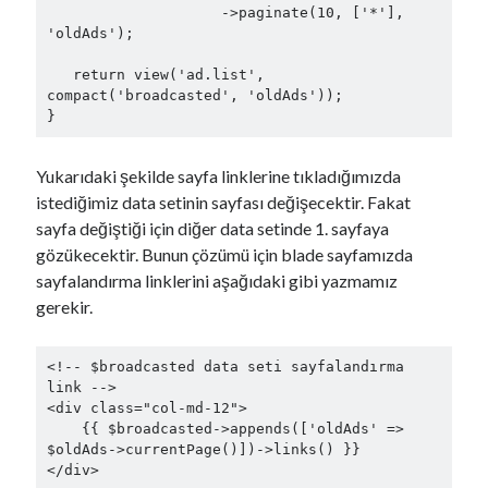
                    ->paginate(10, ['*'], 
'oldAds');

   return view('ad.list', 
compact('broadcasted', 'oldAds'));

Yukarıdaki şekilde sayfa linklerine tıkladığımızda
istediğimiz data setinin sayfası değişecektir. Fakat
sayfa değiştiği için diğer data setinde 1. sayfaya
gözükecektir. Bunun çözümü için blade sayfamızda
sayfalandırma linklerini aşağıdaki gibi yazmamız
gerekir.
<!-- $broadcasted data seti sayfalandırma 
link -->

<div class="col-md-12">

    {{ $broadcasted->appends(['oldAds' => 
$oldAds->currentPage()])->links() }}

</div>
