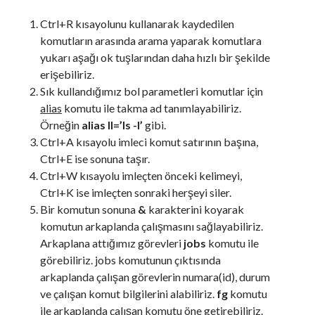
Ctrl+R kısayolunu kullanarak kaydedilen
komutların arasında arama yaparak komutlara
yukarı aşağı ok tuşlarından daha hızlı bir şekilde
erişebiliriz.
Sık kullandığımız bol parametleri komutlar için
alias
komutu ile takma ad tanımlayabiliriz.
Örneğin
alias ll=’ls -l’
gibi.
Ctrl+A kısayolu imleci komut satırının başına,
Ctrl+E ise sonuna taşır.
Ctrl+W kısayolu imleçten önceki kelimeyi,
Ctrl+K ise imleçten sonraki herşeyi siler.
Bir komutun sonuna
&
karakterini koyarak
komutun arkaplanda çalışmasını sağlayabiliriz.
Arkaplana attığımız görevleri
jobs
komutu ile
görebiliriz. jobs komutunun çıktısında
arkaplanda çalışan görevlerin numara(id), durum
ve çalışan komut bilgilerini alabiliriz.
fg
komutu
ile arkaplanda çalışan komutu öne getirebiliriz.