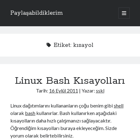
Paylaşabildiklerim
a
n
Y
a
m
Kategoriler
a
e
n
Apache
(1)
ü
n
Etiket:
kısayol
y
Donanım
(4)
ü
M
Exchange Server
(2)
a
ç
Fotoğraflar
(2)
e
Laravel
(1)
Linux Bash Kısayolları
n
PHP
(3)
Sistem
(17)
ü
Tarih:
16 Eylül 2011
| Yazar:
sskl
Kriptoloji
(7)
Linux
(4)
Linux dağıtımlarını kullananların çoğu benim gibi
shell
Oracle Solaris
(1)
olarak
bash
kullanırlar. Bash kullanırken aşağıdaki
Windows
(5)
kısayolların daha hızlı çalışmanızı sağlayacaktır.
Öğrendiğim kısayolları buraya ekleyeceğim. Sizde
yorum olarak belirtebilirsiniz.