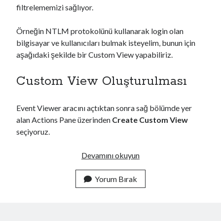
filtrelememizi sağlıyor.
Örneğin NTLM protokolünü kullanarak login olan
bilgisayar ve kullanıcıları bulmak isteyelim, bunun için
aşağıdaki şekilde bir Custom View yapabiliriz.
Custom View Oluşturulması
Event Viewer aracını açtıktan sonra sağ bölümde yer
alan Actions Pane üzerinden
Create Custom View
seçiyoruz.
E
Devamını okuyun
v
e
Yorum Bırak
n
t
V