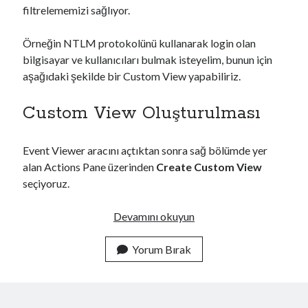
filtrelememizi sağlıyor.
Örneğin NTLM protokolünü kullanarak login olan
bilgisayar ve kullanıcıları bulmak isteyelim, bunun için
aşağıdaki şekilde bir Custom View yapabiliriz.
Custom View Oluşturulması
Event Viewer aracını açtıktan sonra sağ bölümde yer
alan Actions Pane üzerinden
Create Custom View
seçiyoruz.
E
Devamını okuyun
v
e
Yorum Bırak
n
t
V