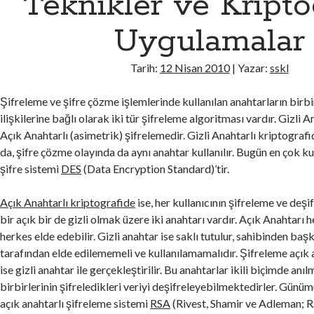
Teknikler ve Kripto
l
g
Uygulamalar
o
r
Tarih:
12 Nisan 2010
| Yazar:
sskl
i
t
Şifreleme ve şifre çözme işlemlerinde kullanılan anahtarların birbi
m
ilişkilerine bağlı olarak iki tür şifreleme algoritması vardır. Gizli A
a
Açık Anahtarlı (asimetrik) şifrelemedir. Gizli Anahtarlı kriptograf
l
da, şifre çözme olayında da aynı anahtar kullanılır. Bugün en çok kul
a
şifre sistemi
DES
(Data Encryption Standard)’tir.
r
ı
Açık Anahtarlı kriptografide
ise, her kullanıcının şifreleme ve deş
bir açık bir de gizli olmak üzere iki anahtarı vardır. Açık Anahtarı h
herkes elde edebilir. Gizli anahtar ise saklı tutulur, sahibinden baş
tarafından elde edilememeli ve kullanılamamalıdır. Şifreleme açık 
ise gizli anahtar ile gerçekleştirilir. Bu anahtarlar ikili biçimde anı
birbirlerinin şifreledikleri veriyi deşifreleyebilmektedirler. Günü
açık anahtarlı şifreleme sistemi
RSA
(Rivest, Shamir ve Adleman; R