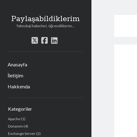
Paylaşabildiklerim
Teknoloji haberleri, öğrendiklerim...
t
f
l
w
a
i
i
c
n
t
e
k
Anasayfa
t
b
e
e
o
d
İletişim
r
o
i
Hakkımda
k
n
Y
Kategoriler
a
Apache
(1)
n
Donanım
(4)
M
Exchange Server
(2)