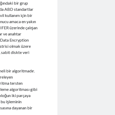
ığındaki bir grup
ında ABD standartlar
l kullanım için bir
sonucu amaca en yakın
IFER üzerinde çalışan
r ve anahtar
 (Data Encryption
strisi olmak üzere
 sabit diskte veri
eli bir algoritmadır.
freleyen
oritma tersten
eleme algoritması gibi
 bloğun iki parçaya
 bu işleminin
esasına dayanan bir