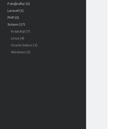
Fotoğraflar
(2)
e
Laravel
(1)
n
PHP
(3)
Sistem
(17)
ü
Kriptoloji
(7)
Linux
(4)
Oracle Solaris
(1)
Windows
(5)