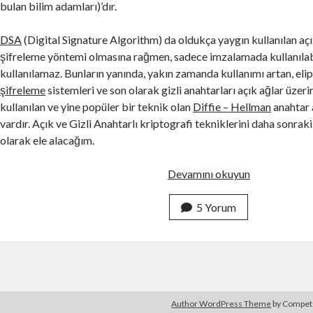
bulan bilim adamları)’dır.
DSA
(Digital Signature Algorithm) da oldukça yaygın kullanılan açı
şifreleme yöntemi olmasına rağmen, sadece imzalamada kullanılabi
kullanılamaz. Bunların yanında, yakın zamanda kullanımı artan, eli
şifreleme
sistemleri ve son olarak gizli anahtarları açık ağlar üze
kullanılan ve yine popüler bir teknik olan
Diffie – Hellman
anahtar 
vardır. Açık ve Gizli Anahtarlı kriptografi tekniklerini daha sonraki 
olarak ele alacağım.
K
Devamını okuyun
r
i
5 Yorum
p
t
o
g
r
Author WordPress Theme
by Compe
a