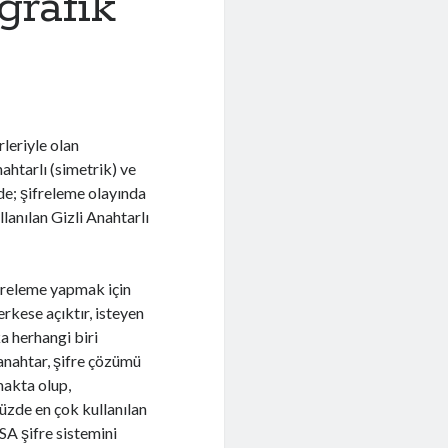
grafik
rleriyle olan
nahtarlı (simetrik) ve
ide; şifreleme olayında
lanılan Gizli Anahtarlı
ifreleme yapmak için
erkese açıktır, isteyen
ka herhangi biri
anahtar, şifre çözümü
lmakta olup,
müzde en çok kullanılan
SA şifre sistemini