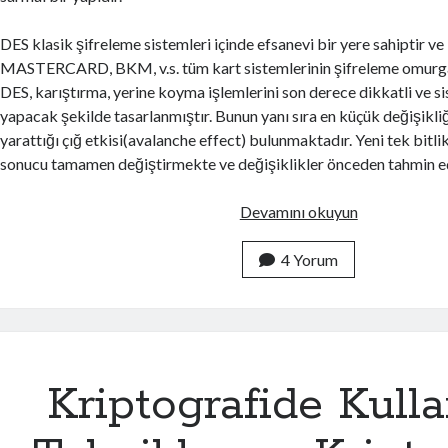
DES klasik şifreleme sistemleri içinde efsanevi bir yere sahiptir v
MASTERCARD, BKM, v.s. tüm kart sistemlerinin şifreleme omurga
DES, karıştırma, yerine koyma işlemlerini son derece dikkatli ve s
yapacak şekilde tasarlanmıştır. Bunun yanı sıra en küçük değişikli
yarattığı çığ etkisi(avalanche effect) bulunmaktadır. Yeni tek bitlik
sonucu tamamen değiştirmekte ve değişiklikler önceden tahmin 
Ş
Devamını okuyun
i
f
4 Yorum
r
e
l
e
m
Kriptografide Kulla
e
A