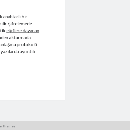
k anahtarlı bir
lir, şifrelemede
ptik
eğrilere dayanan
rinden aktarmada
anlaşma protokolü
yazılarda ayrıntılı
te Themes