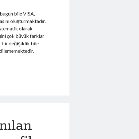
e bugün bile VISA,
sını oluşturmaktadır.
istematik olarak
ğini çok büyük farklar
 bir değişiklik bile
edilememektedir.
nılan