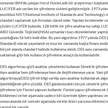
sonunda IBM’de çalışan Horst Feistel adlı bir araştırmacı başkanl
LUCIFER adı verilen bir şifreleme sistemi geliştirmiştir. 1973 yıl
enstitüsü NIST(National Institute of Standards and Technology) sivi
standart saptamak için firmaları davet eder. Yapılan incelemeler 
çözüm LUCIFER bulundu. 128 bitlik bir şifre anahtarına sahip LUC
ABD Güvenlik Teşkilatı(NSA) uzmanları bazı düzenlemeler yaptıla
uzunluğunu 56 bit’e indirdiler. Bu yeni algoritma 1977 yılında DES
Standard) olarak yayınlandı ve kısa bir zamanda başta finans endü
birçok alanda standart halinde kullanıma alındı. DES aynı zamanda,
saklamak gibi tek kullanıcılı şifreleme amaçlı da kullanılabilir.
DES algoritması gizli anahtar yönetimini kullanan Simetrik şifrelem
Aynı anahtar hem şifrelemeye hem de deşifrelemeye yarar. Yani şi
algoritmaya(DES) şifreli bilgi verilip aynı anahtar kullanılarak alg
işletildiğinde şifre çözülür. DES günümüzdeki birçok simetrik şifr
şifreleme için Fiestel yapısını kullanılır. Fiestel yapısı şifrelenecek
bölünmesi ve her aşamada sadece biri üzerinde işlem yapılması ve
sonucununda bir sonraki aşamada verinin ikinci yarısına etkimesi 
sarmal bir yapıdır.