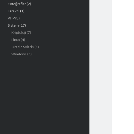
Fotoğraflar
(2)
e
Laravel
(1)
n
PHP
(3)
Sistem
(17)
ü
Kriptoloji
(7)
Linux
(4)
Oracle Solaris
(1)
Windows
(5)