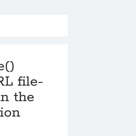
e()
RL file-
in the
tion