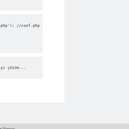
php'); //conf.php 
yi çözüm...

te Themes