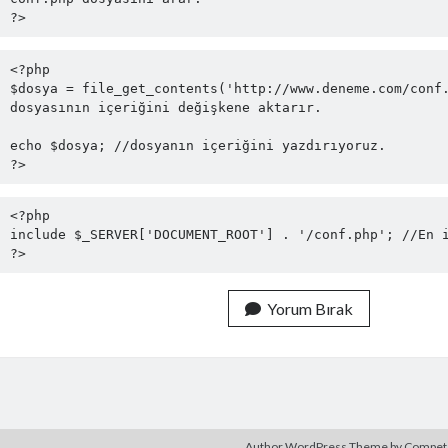
<?php

$dosya = file_get_contents('http://www.deneme.com/conf.
dosyasının içeriğini değişkene aktarır.

echo $dosya; //dosyanın içeriğini yazdırıyoruz.

<?php

include $_SERVER['DOCUMENT_ROOT'] . '/conf.php'; //En i
?>
Yorum Bırak
Author WordPress Theme
by Compe