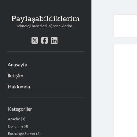
Paylaşabildiklerim
Teknoloji haberleri, öğrendiklerim...
t
f
l
w
a
i
i
c
n
t
e
k
Anasayfa
t
b
e
e
o
d
İletişim
r
o
i
Hakkımda
k
n
Y
Kategoriler
a
Apache
(1)
n
Donanım
(4)
M
Exchange Server
(2)