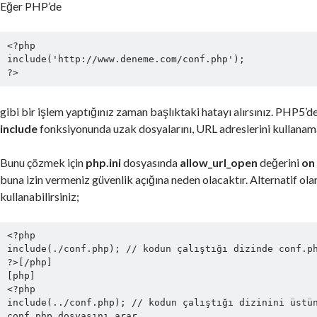
Eğer PHP’de
<?php

include('http://www.deneme.com/conf.php');

gibi bir işlem yaptığınız zaman başlıktaki hatayı alırsınız. PHP5’d
include
fonksiyonunda uzak dosyalarını, URL adreslerini kullanam
Bunu çözmek için
php.ini
dosyasında
allow_url_open
değerini
on
buna izin vermeniz güvenlik açığına neden olacaktır. Alternatif ola
kullanabilirsiniz;
<?php

include(./conf.php); // kodun çalıştığı dizinde conf.ph
?>[/php]

[php]

<?php

include(../conf.php); // kodun çalıştığı dizinini üstün
conf.php dosyasını arar.
