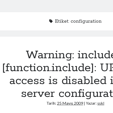
Etiket:
configuration
Warning: includ
[function.include]: U
access is disabled 
server configura
Tarih:
25 Mayıs 2009
| Yazar:
sskl