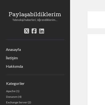
Paylaşabildiklerim
Teknoloji haberleri, öğrendiklerim...
t
f
l
w
a
i
i
c
n
t
e
k
Anasayfa
t
b
e
e
o
d
İletişim
r
o
i
Hakkımda
k
n
Y
Kategoriler
a
Apache
(1)
n
Donanım
(4)
M
Exchange Server
(2)