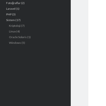
Fotoğraflar
(2)
e
Laravel
(1)
n
PHP
(3)
Sistem
(17)
ü
Kriptoloji
(7)
Linux
(4)
Oracle Solaris
(1)
Windows
(5)