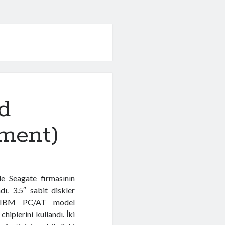
d
ment)
de Seagate firmasının
ı. 3.5″ sabit diskler
da IBM PC/AT model
chiplerini kullandı. İki