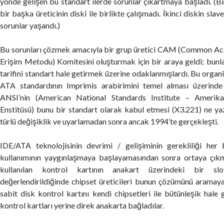
yönde gelişen bu standart ilerde sorunlar çıkartmaya başladı. (Bir
bir başka üreticinin diski ile birlikte çalışmadı. İkinci diskin sla
sorunlar yaşandı.)
Bu sorunları çözmek amacıyla bir grup üretici CAM (Common A
Erişim Metodu) Komitesini oluşturmak için bir araya geldi; bunl
tarifini standart hale getirmek üzerine odaklanmışlardı. Bu organ
ATA standardının Imprimis arabirimini temel alması üzerinde
ANSI’nin (American National Standards Institute – Amerika
Enstitüsü) bunu bir standart olarak kabul etmesi (X3.221) ne ya
türlü değişiklik ve uyarlamadan sonra ancak 1994’te gerçekleşti.
IDE/ATA teknolojisinin devrimi / gelişiminin gerekliliği her
kullanımının yaygınlaşmaya başlayamasından sonra ortaya çıkmış
kullanılan kontrol kartının anakart üzerindeki bir sl
değerlendirildiğinde chipset üreticileri bunun çözümünü aramaya 
sabit disk kontrol kartını kendi chipsetleri ile bütünleşik hale g
kontrol kartları yerine direk anakarta bağladılar.