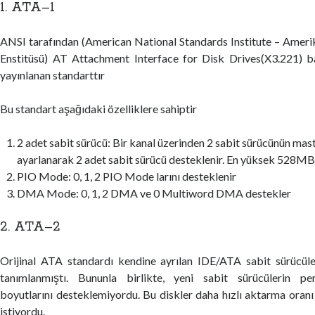
1. ATA–1
ANSI tarafından (American National Standards Institute – Ameri
Enstitüsü) AT Attachment Interface for Disk Drives(X3.221) ba
yayınlanan standarttır
Bu standart aşağıdaki özelliklere sahiptir
2 adet sabit sürücü: Bir kanal üzerinden 2 sabit sürücünün mast
ayarlanarak 2 adet sabit sürücü desteklenir. En yüksek 528MB
PIO Mode: 0, 1, 2 PIO Mode larını desteklenir
DMA Mode: 0, 1, 2 DMA ve 0 Multiword DMA destekler
2. ATA–2
Orijinal ATA standardı kendine ayrılan IDE/ATA sabit sürücü
tanımlanmıştı. Bununla birlikte, yeni sabit sürücülerin pe
boyutlarını desteklemiyordu. Bu diskler daha hızlı aktarma oranı 
istiyordu.