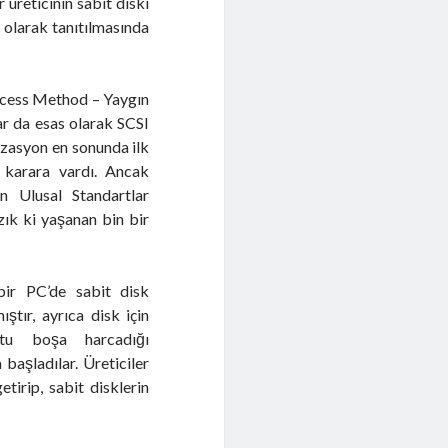
 üreticinin sabit diski
ve olarak tanıtılmasında
ccess Method – Yaygın
ar da esas olarak SCSI
izasyon en sonunda ilk
 karara vardı. Ancak
n Ulusal Standartlar
zık ki yaşanan bin bir
 bir PC’de sabit disk
tır, ayrıca disk için
otu boşa harcadığı
başladılar. Üreticiler
etirip, sabit disklerin